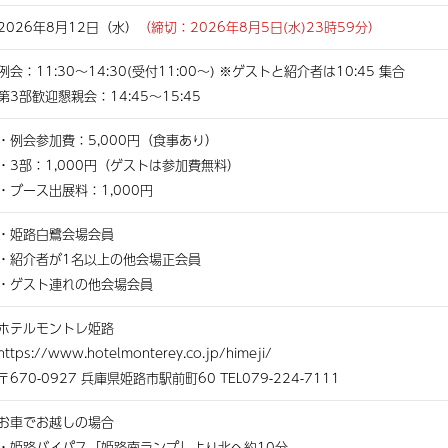
2026年8月12日（水）
（締切：2026年8月5日(水)23時59分）
例会：11:30〜14:30(受付11:00〜) ※ゲストと紹介者は10:45 集合
第3部歓迎懇親会：14:45〜15:45
・例会参加費：5,000円（食事あり）
・3部：1,000円（ゲストは参加費無料）
・ブース出展料：1,000円
・姫路白鷺会場会員
・紹介者が1名以上の他会場正会員
・ゲスト連れの他会場会員
ホテルモントレ姫路
https://www.hotelmonterey.co.jp/himeji/
〒670-0927 兵庫県姫路市駅前町60 TEL079-224-7111
お車でお越しの場合
・姫路バイパス「姫路南ランプ」より北へ約10分