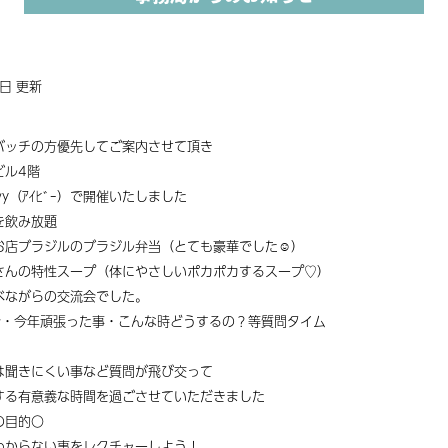
7日 更新
バッチの方優先してご案内させて頂き
ビル4階
y（ｱｲﾋﾞｰ）で開催いたしました
を飲み放題
お店ブラジルのブラジル弁当（とても豪華でした☺）
さんの特性スープ（体にやさしいポカポカするスープ♡）
べながらの交流
会でした。
介・今年頑張った事・こんな時どうするの？等質問タイム
は聞きにくい事など質問が飛び交って
する有意義な時間を過ごさせていただきました
の目的〇
わからない事をレクチャーしよう！