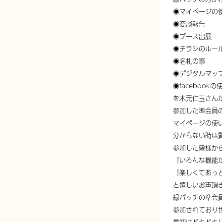
◉マイページの
◉商談報告
◉ブース出展
◉チラシのルー
◉名札の事
◉デジタルマッ
◉facebookの
を木元仁玉さん
参加した準会員
マイページの使
分からない時は
参加した皆様か
『いろんな機能
『楽しくてあっ
と嬉しいお声頂
緑バッチの準会
参加されており