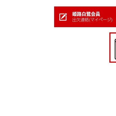
姫路白鷺会員
出欠連絡(マイページ)