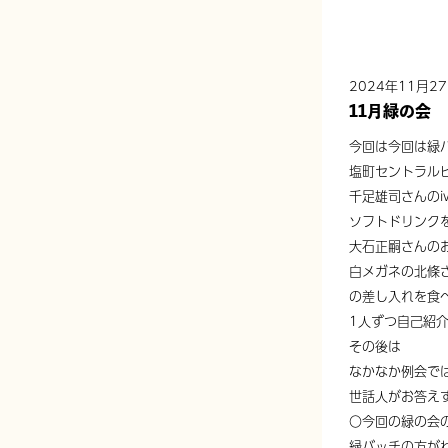
2024年11月2
11月緑の会
今回は今回は緑
塩町セントラル
千足雄司さんのiv
ソフトドリンク
大石正嗣さんの
白メガネの北條
の差し入れを食
1人ずつ自己紹
その後は
なかなか例会で
世話人がお答え
〇今回の緑の会
緑バッチの方が