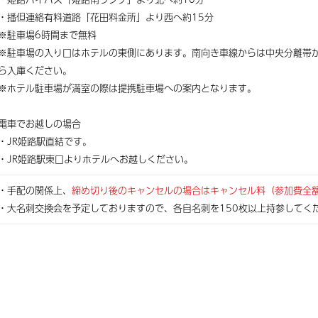
・播但連絡有料道路「花田料金所」より西へ約15分
※駐車場6時間まで無料
※駐車場の入り口はホテルの東側にあります。南向き車線からは中央分離帯
ら入庫ください。
※ホテル駐車場が満室の際は提携駐車場への案内となります。
電車でお越しの場合
・JR姫路駅直結です。
・JR姫路駅東口よりホテルへお越しください。
・手配の関係上、
締め切り後のキャンセルの場合はキャンセル料（参加費全
・大名刺交換会を予定しておりますので、各自名刺を150枚以上持参してく