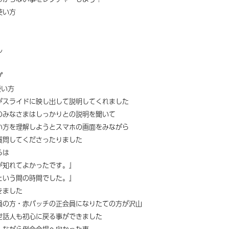
使い方
ル
プ
使い方
がスライドに映し出して説明してくれました
のみなさまはしっかりとの説明を聞いて
い方を理解しようとスマホの画面をみながら
質問してくださったりました
らは
が知れてよかったです。』
という間の時間でした。』
きました
員の方・赤バッチの正会員になりたての方が沢山
世話人も初心に戻る事ができました