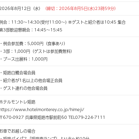
2026年8月12日（水）
（締切：2026年8月5日(水)23時59分）
例会：11:30〜14:30(受付11:00〜) ※ゲストと紹介者は10:45 集合
第3部歓迎懇親会：14:45〜15:45
・例会参加費：5,000円（食事あり）
・3部：1,000円（ゲストは参加費無料）
・ブース出展料：1,000円
・姫路白鷺会場会員
・紹介者が1名以上の他会場正会員
・ゲスト連れの他会場会員
ホテルモントレ姫路
https://www.hotelmonterey.co.jp/himeji/
〒670-0927 兵庫県姫路市駅前町60 TEL079-224-7111
お車でお越しの場合
・姫路バイパス「姫路南ランプ」より北へ約10分