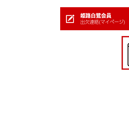
姫路白鷺会員
出欠連絡(マイページ)