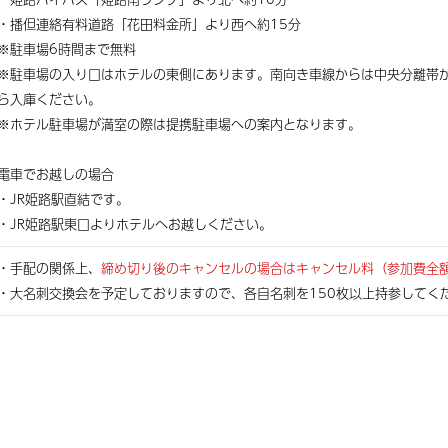
・播但連絡有料道路「花田料金所」より西へ約15分
※駐車場6時間まで無料
※駐車場の入り口はホテルの東側にあります。南向き車線からは中央分離帯
ら入庫ください。
※ホテル駐車場が満室の際は提携駐車場への案内となります。
電車でお越しの場合
・JR姫路駅直結です。
・JR姫路駅東口よりホテルへお越しください。
・手配の関係上、
締め切り後のキャンセルの場合はキャンセル料（参加費全
・大名刺交換会を予定しておりますので、各自名刺を150枚以上持参してく